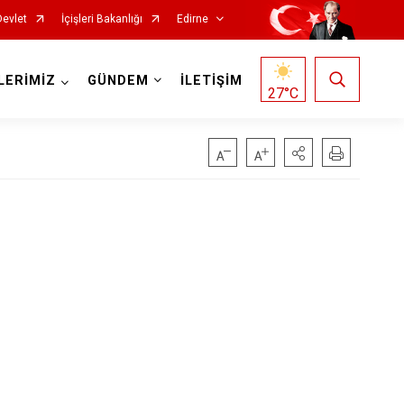
Devlet
İçişleri Bakanlığı
Edirne
LERİMİZ
GÜNDEM
İLETİŞİM
27
°C