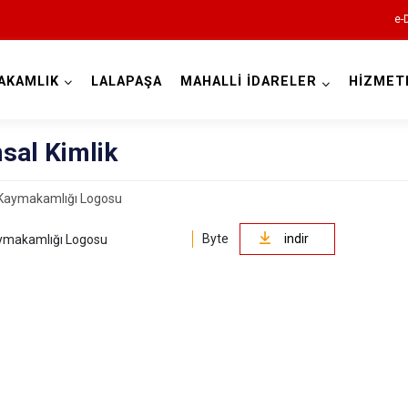
e-
AKAMLIK
LALAPAŞA
MAHALLİ İDARELER
HİZMET
Edirne
sal Kimlik
Byte
indir
ymakamlığı Logosu
Enez
Havsa
İpsala
Keşan
Lalapaşa