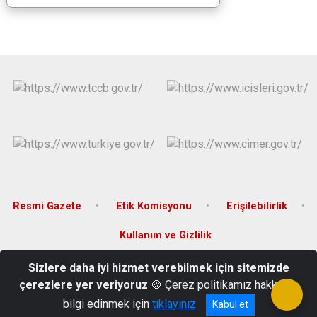
Resmi Gazete
Etik Komisyonu
Erişilebilirlik
Kullanım ve Gizlilik
Sizlere daha iyi hizmet verebilmek için sitemizde
Merkez Mahahallesi Cumhuriyet Caddesi No:13 Lalapaşa/EDİRNE
çerezlere yer veriyoruz
🍪 Çerez politikamız hakkında
0 (284) 321 40 08/ 40 76
bilgi edinmek için
tıklayınız
Kabul et