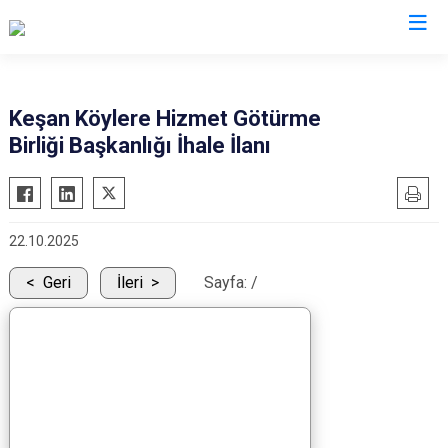
Edirne
Keşan Köylere Hizmet Götürme
Birliği Başkanlığı İhale İlanı
Enez
Havsa
İpsala
22.10.2025
Keşan
Lalapaşa
Geri
İleri
Sayfa:
/
Meriç
Süloğlu
Uzunköprü