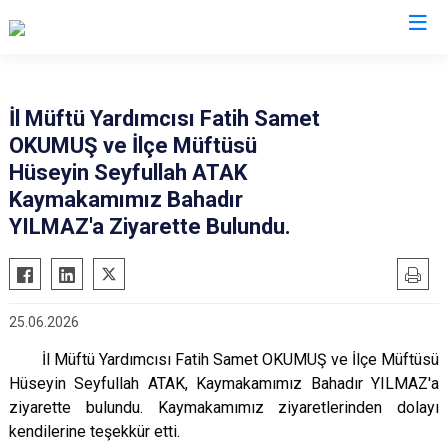
Edirne
İl Müftü Yardımcısı Fatih Samet
OKUMUŞ ve İlçe Müftüsü
Enez
Hüseyin Seyfullah ATAK
Havsa
Kaymakamımız Bahadır
İpsala
YILMAZ'a Ziyarette Bulundu.
Keşan
Lalapaşa
Meriç
25.06.2026
Süloğlu
İl Müftü Yardımcısı Fatih Samet OKUMUŞ ve İlçe Müftüsü
Uzunköprü
Hüseyin Seyfullah ATAK, Kaymakamımız Bahadır YILMAZ'a
ziyarette bulundu. Kaymakamımız ziyaretlerinden dolayı
kendilerine teşekkür etti.