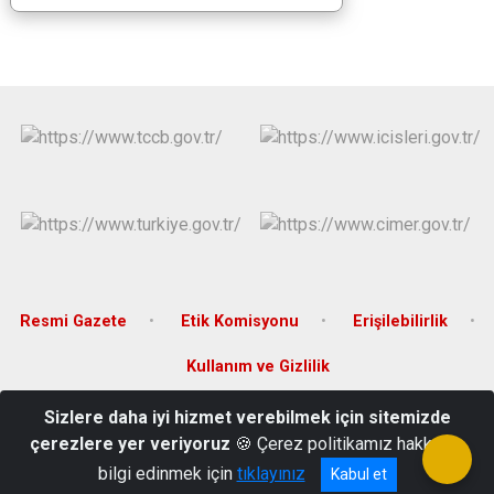
Resmi Gazete
Etik Komisyonu
Erişilebilirlik
Kullanım ve Gizlilik
Sizlere daha iyi hizmet verebilmek için sitemizde
Merkez Mahahallesi Cumhuriyet Caddesi No:13 Lalapaşa/EDİRNE
çerezlere yer veriyoruz
🍪 Çerez politikamız hakkında
0 (284) 321 40 08/ 40 76
bilgi edinmek için
tıklayınız
Kabul et