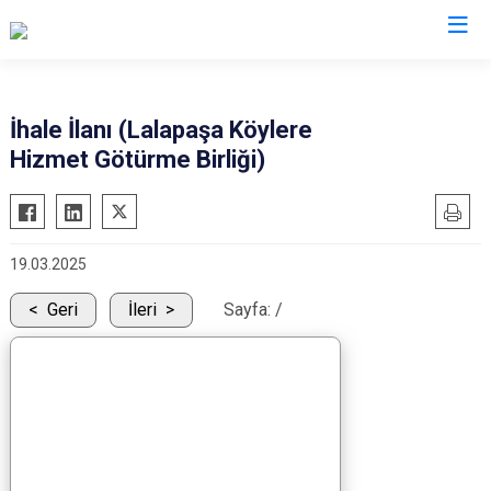
Edirne
İhale İlanı (Lalapaşa Köylere
Hizmet Götürme Birliği)
Enez
Havsa
İpsala
19.03.2025
Keşan
Lalapaşa
Geri
İleri
Sayfa:
/
Meriç
Süloğlu
Uzunköprü