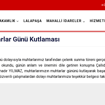
e-
AKAMLIK
LALAPAŞA
MAHALLİ İDARELER
HİZMET
Edirne
rlar Günü Kutlaması
layısıyla muhtarlarımız tarafından çelenk sunma töreni gerçekl
ız okundu, günün anlam ve önemini dile getiren konuşma Çallıd
Enez
ır YILMAZ, muhtarlarımızın muhtarlar gününü kutlayarak başarı
özverili çalışmalardan dolayı muhtarlarımıza teşekkür belgesi tak
Havsa
İpsala
Keşan
Lalapaşa