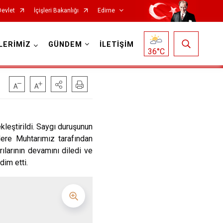
Devlet
İçişleri Bakanlığı
Edirne
LERİMİZ
GÜNDEM
İLETİŞİM
36
°C
eştirildi. Saygı duruşunun
ere Muhtarımız tarafından
larının devamını diledi ve
dim etti.